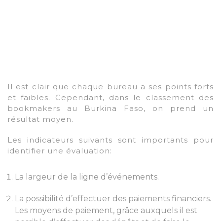
Il est clair que chaque bureau a ses points forts
et faibles. Cependant, dans le classement des
bookmakers au Burkina Faso, on prend un
résultat moyen.
Les indicateurs suivants sont importants pour
identifier une évaluation:
La largeur de la ligne d’événements.
La possibilité d’effectuer des paiements financiers.
Les moyens de paiement, grâce auxquels il est