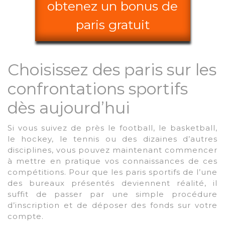
obtenez un bonus de
paris gratuit
Choisissez des paris sur les
confrontations sportifs
dès aujourd’hui
Si vous suivez de près le football, le basketball,
le hockey, le tennis ou des dizaines d’autres
disciplines, vous pouvez maintenant commencer
à mettre en pratique vos connaissances de ces
compétitions. Pour que les paris sportifs de l’une
des bureaux présentés deviennent réalité, il
suffit de passer par une simple procédure
d’inscription et de déposer des fonds sur votre
compte.