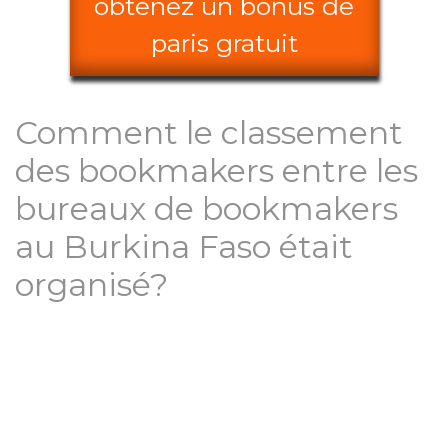
obtenez un bonus de
paris gratuit
Comment le classement
des bookmakers entre les
bureaux de bookmakers
au Burkina Faso était
organisé?