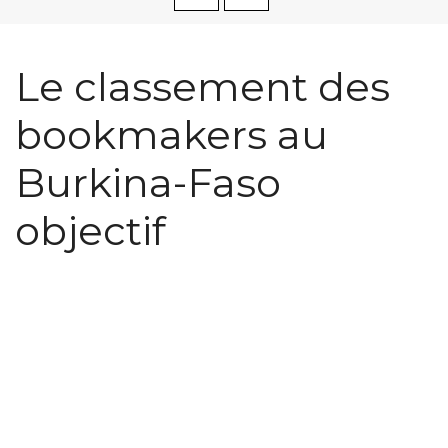
Le classement des
bookmakers au
Burkina-Faso
objectif