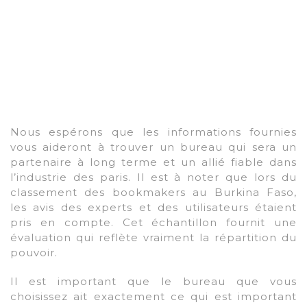
Nous espérons que les informations fournies
vous aideront à trouver un bureau qui sera un
partenaire à long terme et un allié fiable dans
l’industrie des paris. Il est à noter que lors du
classement des bookmakers au Burkina Faso,
les avis des experts et des utilisateurs étaient
pris en compte. Cet échantillon fournit une
évaluation qui reflète vraiment la répartition du
pouvoir.
Il est important que le bureau que vous
choisissez ait exactement ce qui est important