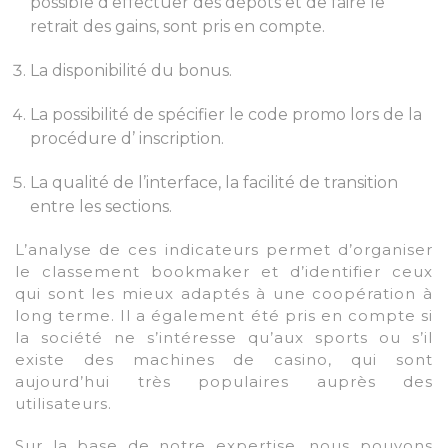
possible d’effectuer des dépôts et de faire le
retrait des gains, sont pris en compte.
La disponibilité du bonus.
La possibilité de spécifier le code promo lors de la
procédure d’ inscription.
La qualité de l’interface, la facilité de transition
entre les sections.
L’analyse de ces indicateurs permet d’organiser
le classement bookmaker et d’identifier ceux
qui sont les mieux adaptés à une coopération à
long terme. Il a également été pris en compte si
la société ne s’intéresse qu’aux sports ou s’il
existe des machines de casino, qui sont
aujourd’hui très populaires auprès des
utilisateurs.
Sur la base de notre expertise, nous pouvons