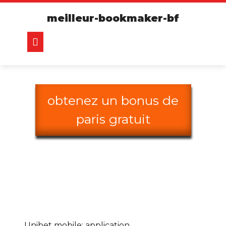
Skip
meilleur-bookmaker-bf
to
content
Open
Button
obtenez un bonus de
paris gratuit
Unibet mobile: application