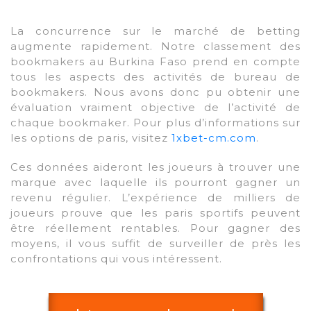
La concurrence sur le marché de betting
augmente rapidement. Notre classement des
bookmakers au Burkina Faso prend en compte
tous les aspects des activités de bureau de
bookmakers. Nous avons donc pu obtenir une
évaluation vraiment objective de l’activité de
chaque bookmaker. Pour plus d’informations sur
les options de paris, visitez
1xbet-cm.com
.
Ces données aideront les joueurs à trouver une
marque avec laquelle ils pourront gagner un
revenu régulier. L’expérience de milliers de
joueurs prouve que les paris sportifs peuvent
être réellement rentables. Pour gagner des
moyens, il vous suffit de surveiller de près les
confrontations qui vous intéressent.