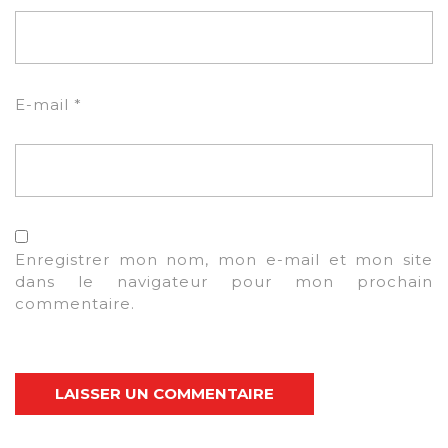
E-mail
*
Enregistrer mon nom, mon e-mail et mon site
dans le navigateur pour mon prochain
commentaire.