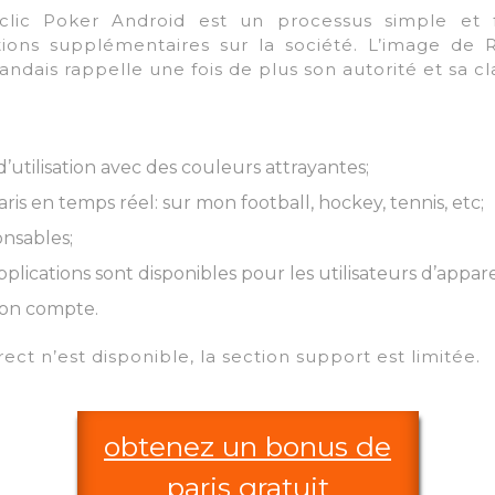
tclic Poker Android est un processus simple et 
ons supplémentaires sur la société. L’image de R
andais rappelle une fois de plus son autorité et sa cl
 d’utilisation avec des couleurs attrayantes;
ris en temps réel: sur mon football, hockey, tennis, etc;
onsables;
plications sont disponibles pour les utilisateurs d’appar
on compte.
rect n’est disponible, la section support est limitée.
obtenez un bonus de
paris gratuit