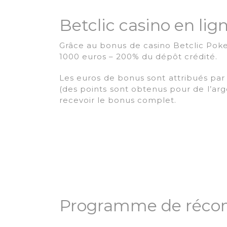
Betclic casino en li
Grâce au bonus de casino Betclic Poke
1000 euros – 200% du dépôt crédité.
Les euros de bonus sont attribués par
(des points sont obtenus pour de l’arge
recevoir le bonus complet.
Programme de récom