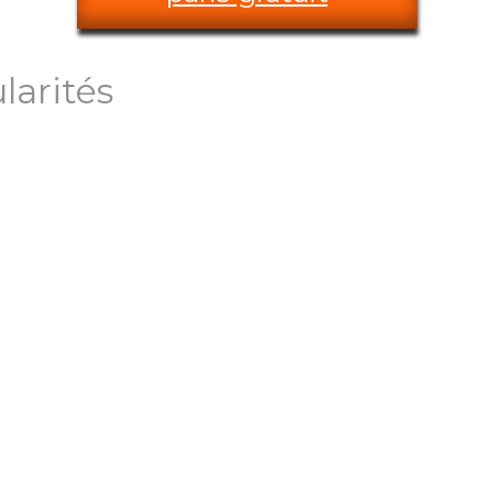
larités