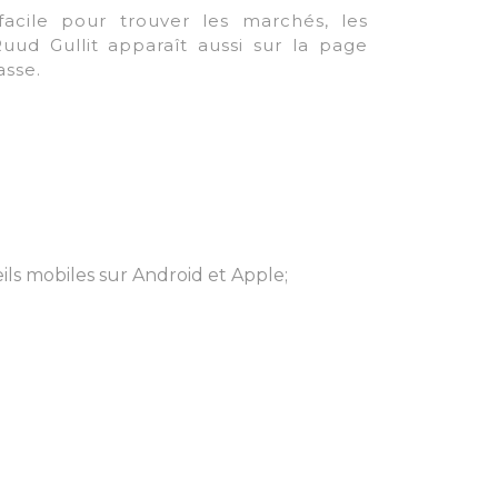
facile pour trouver les marchés, les
uud Gullit apparaît aussi sur la page
asse.
eils mobiles sur Android et Apple;